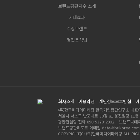
브랜드평판지수 소개
기대효과
수상브랜드
평판분석법
회사소개
이용약관
개인정보보호방침
이
(주)한국미디어마케팅 한국기업평판연구소 대표
서울시 서초구 반포대로 30길 81 웅진빌딩 11층 ( 
평판컨설팅 전화 050-5370-2002 브랜드빅데이터
브랜드평판리포트 이메일 data@brikorea.co
COPYRIGHT(C) (주)한국미디어마케팅 ALL RIGH