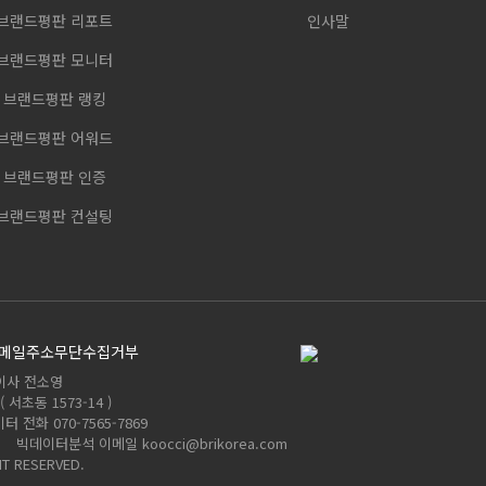
브랜드평판 리포트
인사말
브랜드평판 모니터
브랜드평판 랭킹
브랜드평판 어워드
브랜드평판 인증
브랜드평판 컨설팅
메일주소무단수집거부
이사 전소영
서초동 1573-14 )
 전화 070-7565-7869
m 빅데이터분석 이메일 koocci@brikorea.com
T RESERVED.