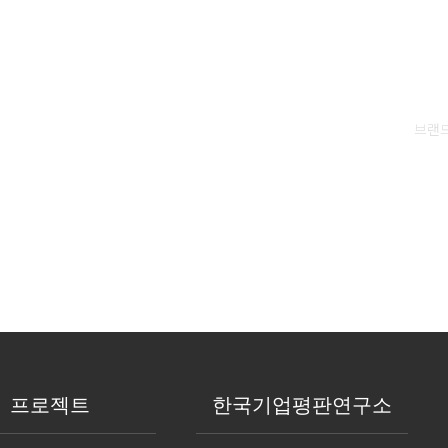
ICE
 분석자료는 빅데이터 분석시스템
브랜드
용시 민형사의 처벌을 받게 됩니다.
는 대한민국 특허청 상표등록
되어 법적 보호를 받고 있습니다.
터 관련 법률이슈는
법률 자문을 얻고 있습니다.
프로젝트
한국기업평판연구소