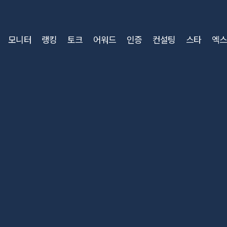
모니터
랭킹
토크
어워드
인증
컨설팅
스타
엑